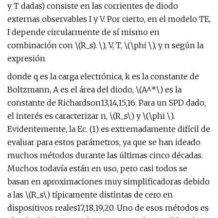
y T dadas) consiste en las corrientes de diodo
externas observables I y V. Por cierto, en el modelo TE,
I depende circularmente de sí mismo en
combinación con \(R_s). \), V, T, \(\phi \), y n según la
expresión
donde q es la carga electrónica, k es la constante de
Boltzmann, A es el área del diodo, \(A^*\) es la
constante de Richardson13,14,15,16. Para un SPD dado,
el interés es caracterizar n, \(R_s\) y \(\phi \).
Evidentemente, la Ec. (1) es extremadamente difícil de
evaluar para estos parámetros, ya que se han ideado
muchos métodos durante las últimas cinco décadas.
Muchos todavía están en uso, pero casi todos se
basan en aproximaciones muy simplificadoras debido
a las \(R_s\) típicamente distintas de cero en
dispositivos reales17,18,19,20. Uno de esos métodos es