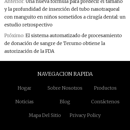
Anterior:
Una nueva fórmula para predecir el tamaño
y la profundidad de inserción del tubo nasotraqueal
con manguito en niños sometidos a cirugía dental: un
estudio retrospectivo
Próximo:
El sistema automatizado de procesamiento
de donación de sangre de Terumo obtiene la
autorización de la FDA
NAVEGACION RAPIDA
Hogar
Sobre Nosotros
Productos
Noticias
Blog
Contáctenos
Mapa Del Sitio
Privacy Policy