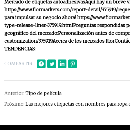
Mercado de etiquetas autoadhesivas
Aquí hay un breve v
https://www.fiormarkets.com/report-detail/375919/requ
para impulsar su negocio ahora! https://www.fiormarke
type-release-liner-375919.html
Preguntas respondidas po
geográfico del mercado:
Personalización antes de compr
customization/375919
Acerca de los mercados Fior
Contá
TENDENCIAS:
COMPARTIR
Anterior:
Tipo de película
Próximo:
Las mejores etiquetas con nombres para ropa e