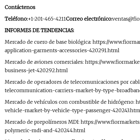
Contáctenos
Teléfono:
+1-201-465-4211
Correo electrónico:
ventas@fi
INFORMES DE TENDENCIAS:
Mercado de cuero de base biológica: https://www.fiorm
application-garments-accessories-420291.html
Mercado de aviones comerciales: https://www.fiormarke
business-jet-420292.html
Mercado de operadores de telecomunicaciones por cabl
telecommunication-carriers-market-by-type-broadban
Mercado de vehículos con combustible de hidrógeno: h
vehicle-market-by-vehicle-type-passenger-420243.htm
Mercado de prepolímeros MDI: https://www.fiormarket
polymeric-mdi-and-420244.html