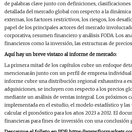
de palabras clave junto con definiciones, clasificaciones
detallada del mercado global con respecto a la dinámica
externas, los factores restrictivos, los riesgos, los des
papel de los principales actores del mercado involucrado
corporativa, resumen financiero y análisis FODA. Los an
financieros como la inversión, las estructuras de precio
Aquí hay un breve vistazo al informe de mercado:
La primera mitad de los capítulos cubre un enfoque detal
mencionarán junto con un perfil de empresa individual 
informe cubre una distribución regional exhaustiva a esc
adquisiciones, se incluyen con respecto a los precios gl
mediante un análisis de ventas integral. Los próximos c
implementada en el estudio, el modelo estadístico y las 
calcular el pronóstico para los años 2023 a 2032. El doc
financieras para fines de inversión con una conclusión 
Descargue el folleto en PDF: https://www.fiormarkets.c