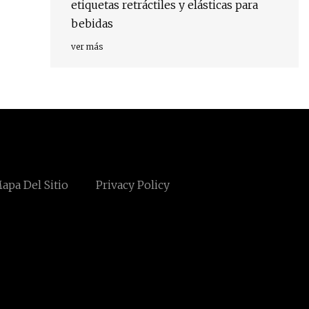
etiquetas retráctiles y elásticas para
bebidas
ver más
apa Del Sitio
Privacy Policy