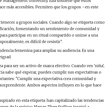
e Management University. Ella sostiene que estos
ace más accesibles. Permiten que los grupos –en este
enecer a grupos sociales. Cuando algo se etiqueta como
ntificación, fomentando un sentimiento de comunidad y
ara participar en un ritual compartido o unirse a una
oralmente, es difícil de resistir".
endencia femenina para ampliar su audiencia. Es una
eigrad.
a para ser un activo de marca efectivo. Cuando ves 'niña',
cia sabe qué esperar, puedes cumplir sus expectativas o
ortantes: "Cumplir una expectativa crea comunidad y
y sorprendente. Ambos aspectos influyen en lo que hace
spirado en esta etiqueta: han capitalizado las tendencias
ummer de la músico Megan Thee Stallion inspiró a