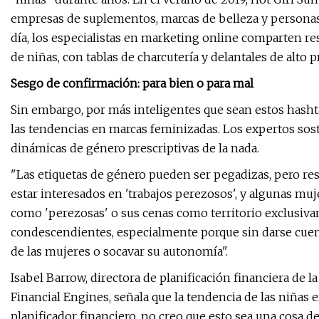
empresas de suplementos, marcas de belleza y personas i
día, los especialistas en marketing online comparten re
de niñas, con tablas de charcutería y delantales de alto p
Sesgo de confirmación: para bien o para mal
Sin embargo, por más inteligentes que sean estos hasht
las tendencias en marcas feminizadas. Los expertos so
dinámicas de género prescriptivas de la nada.
"Las etiquetas de género pueden ser pegadizas, pero re
estar interesados ​​en 'trabajos perezosos', y algunas mu
como 'perezosas' o sus cenas como territorio exclusivame
condescendientes, especialmente porque sin darse cuen
de las mujeres o socavar su autonomía".
Isabel Barrow, directora de planificación financiera d
Financial Engines, señala que la tendencia de las niña
planificador financiero, no creo que esto sea una cosa