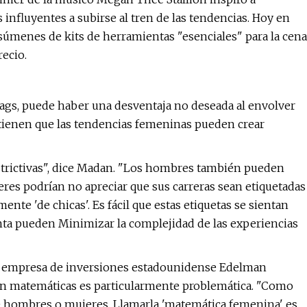
nfluyentes a subirse al tren de las tendencias. Hoy en
súmenes de kits de herramientas "esenciales" para la cena
recio.
ags, puede haber una desventaja no deseada al envolver
stienen que las tendencias femeninas pueden crear
strictivas", dice Madan. "Los hombres también pueden
jeres podrían no apreciar que sus carreras sean etiquetadas
nte 'de chicas'. Es fácil que estas etiquetas se sientan
ta pueden Minimizar la complejidad de las experiencias
e la empresa de inversiones estadounidense Edelman
s en matemáticas es particularmente problemática. "Como
 de hombres o mujeres. Llamarla 'matemática femenina' es