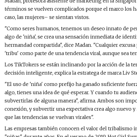
Madan, profesora asistente de marketing en la Singapor
términos se vuelven complicados porque el marco los h
caso, las mujeres– se sientan vistos.
"Como seres humanos, tenemos un deseo innato de pert
algo de 'niña', se crea una sensación inmediata de ide
hermandad compartida", dice Madan. "Cualquier excusa p
'tribu' como parte de una tendencia viral, aunque sea temp
Los TikTokers se están inclinando por la acción de la t
decisión inteligente, explica la estratega de marca Liv St
"El uso de 'niña' como prefijo ha ganado suficiente fuerz
algo, tienes una idea de qué esperar. Y cuando tu audien
subvertirlas de alguna manera", afirma. Ambos son imp
conexión, y subvertir una expectativa crea algo nuevo 
que las tendencias se vuelvan virales".
Las empresas también conocen el valor del tribalismo in
"niñas" durante años. En el verano de 2019, Hot Girl S