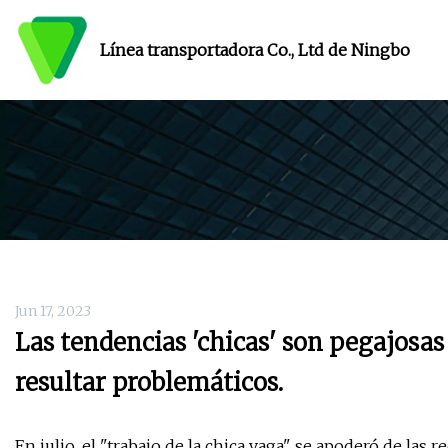
Línea transportadora Co., Ltd de Ningbo
Jun 17, 2023
Las tendencias 'chicas' son pegajosa
resultar problemáticos.
En julio, el "trabajo de la chica vaga" se apoderó de las 