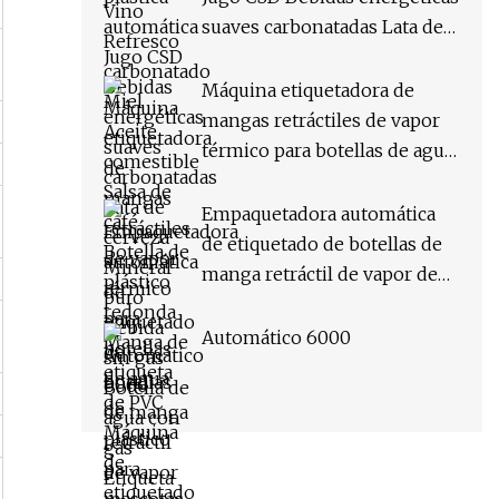
Máquina de etiquetado
suaves carbonatadas Lata de
retráctil
cerveza Mineral puro Bebida
sin gas Botella de agua con
Máquina etiquetadora de
gas Etiqueta de PVC Máquina
mangas retráctiles de vapor
etiquetadora de manga
térmico para botellas de agua
retráctil
de plástico para mascotas
completamente automática
Empaquetadora automática
de etiquetado de botellas de
manga retráctil de vapor de
calor de PVC
Automático 6000