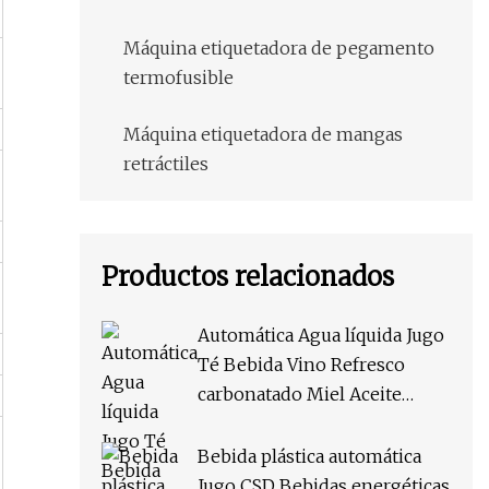
Máquina etiquetadora de pegamento
termofusible
Máquina etiquetadora de mangas
retráctiles
Productos relacionados
Automática Agua líquida Jugo
Té Bebida Vino Refresco
carbonatado Miel Aceite
comestible Salsa de café
Botella de plástico redonda
Bebida plástica automática
Manga de etiqueta de PVC
Jugo CSD Bebidas energéticas