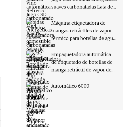
Máquina de etiquetado
suaves carbonatadas Lata de
retráctil
cerveza Mineral puro Bebida
sin gas Botella de agua con
Máquina etiquetadora de
gas Etiqueta de PVC Máquina
mangas retráctiles de vapor
etiquetadora de manga
térmico para botellas de agua
retráctil
de plástico para mascotas
completamente automática
Empaquetadora automática
de etiquetado de botellas de
manga retráctil de vapor de
calor de PVC
Automático 6000