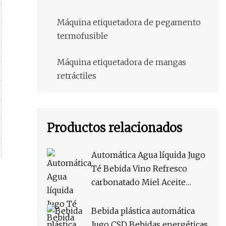
Máquina etiquetadora de pegamento
termofusible
Máquina etiquetadora de mangas
retráctiles
Productos relacionados
Automática Agua líquida Jugo
Té Bebida Vino Refresco
carbonatado Miel Aceite
comestible Salsa de café
Botella de plástico redonda
Bebida plástica automática
Manga de etiqueta de PVC
Jugo CSD Bebidas energéticas